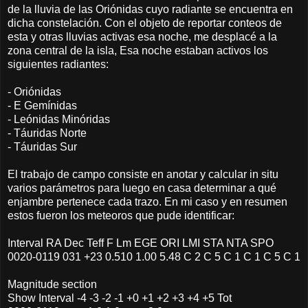
de la lluvia de las Oriónidas cuyo radiante se encuentra en
dicha constelación. Con el objeto de reportar conteos de
esta y otras lluvias activas esa noche, me desplacé a la
zona central de la isla, Esa noche estaban activos los
siguientes radiantes:
- Oriónidas
- E Gemínidas
- Leónidas Minóridas
- Táuridas Norte
- Táuridas Sur
El trabajo de campo consiste en anotar y calcular in situ
varios parámetros para luego en casa determinar a qué
enjambre pertenece cada trazo. En mi caso y en resumen
estos fueron los meteoros que pude identificar:
Interval RA Dec Teff F Lm EGE ORI LMI STA NTA SPO
0020-0119 031 +23 0.510 1.00 5.48 C 2 C 5 C 1 C 1 C 5 C 1
Magnitude section
Show Interval -4 -3 -2 -1 +0 +1 +2 +3 +4 +5 Tot