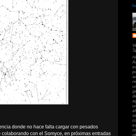
I
V
S
H
A
e
p
a
r
u
g
d
a
u
a
s
c
e
encia donde no hace falta cargar con pesados
m
é colaborando con el Somyce, en próximas entradas
o