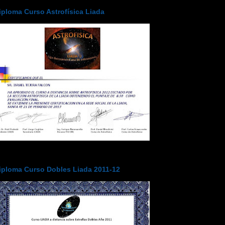
iploma Curso Astrofísica Liada
iploma Curso Dobles Liada 2011-12