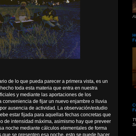
A
H
F
rio de lo que pueda parecer a primera vista, es un
 hecho toda esta materia que entra en nuestra
tificiales y mediante las aportaciones de los
a conveniencia de fijar un nuevo enjambre o lluvia
C
por ausencia de actividad. La observación/estudio
F
be estar fijada para aquellas fechas concretas que
T
ado de intensidad máxima, asimismo hay que preveer
S
esa noche mediante cálculos elementales de forma
 que se presenten esa noche, esto se puede hacer