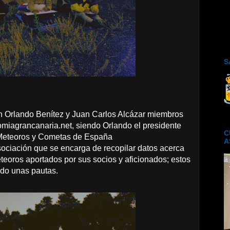
S
on Orlando Benítez y Juan Carlos Alcázar miembros
miagrancanaria.net, siendo Orlando el presidente
C
 Meteoros y Cometas de España
A
sociación que se encarga de recopilar datos acerca
eoros aportados por sus socios y aficionados; estos
ndo unas pautas.