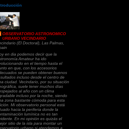
ntroducción
OBSERVATORIO ASTRONOMICO
URBANO VECINDARIO
ecindario (El Doctoral), Las Palmas,
pain
oy en dia podemos decir que la
stronomía Amateur ha ido
volucionando en el tiempo hasta el
unto en que, con los accesorios
decuados se pueden obtener buenos
esultados incluso desde el centro de
na ciudad. Vecindario, por su situación
eográfica, suele tener muchos días
espejados al año con un clima
gradable incluso por la noche, siendo
na zona bastante cómoda para esta
fición. Mi observatorio personal está
ituado hacia la periferia donde la
ontaminación lumínica no es tan
vidente. En mi opinión es quizás el
ejor sitio de la isla para montar un
bservatorio urbano si atendemos a