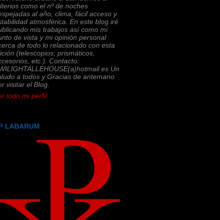
riterios como el nº de noches
espejadas al año, clima, fácil acceso y
stabilidad atmosférica. En este blog iré
ublicando mis trabajos así como mi
unto de vista y mi opinión personal
cerca de todo lo relacionado con esta
fición (telescopios, prismáticos,
ccesorios, etc.). Contacto:
WILIGHTALLEHOUSE(a)hotmail.es Un
aludo a todos y Gracias de antemano
r visitar el Blog.
r todo mi perfil
P LABARUM