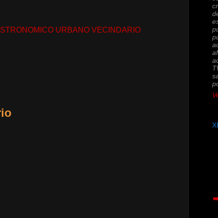
c
d
e
p
ASTRONOMICO URBANO VECINDARIO
p
a
a
a
T
s
po
Ve
io
X