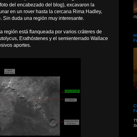
 foto del encabezado del blog), excavaron la
lunar en un rover hasta la cercana Rima Hadley,
A
. Sin duda una región muy interesante.
a región está flanqueada por varios cráteres de
H
utolycus, Erathóstenes y el semienterrado Wallace
F
esivos aportes.
C
F
T
S