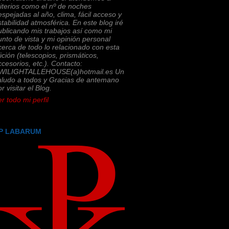
riterios como el nº de noches
espejadas al año, clima, fácil acceso y
stabilidad atmosférica. En este blog iré
ublicando mis trabajos así como mi
unto de vista y mi opinión personal
cerca de todo lo relacionado con esta
fición (telescopios, prismáticos,
ccesorios, etc.). Contacto:
WILIGHTALLEHOUSE(a)hotmail.es Un
aludo a todos y Gracias de antemano
r visitar el Blog.
r todo mi perfil
P LABARUM