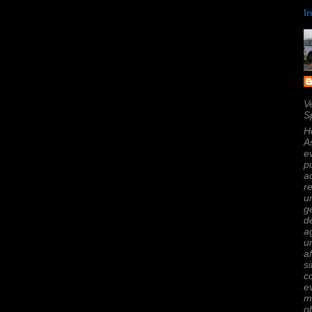
I
V
S
H
A
e
p
a
r
u
g
d
a
u
a
s
c
e
m
o