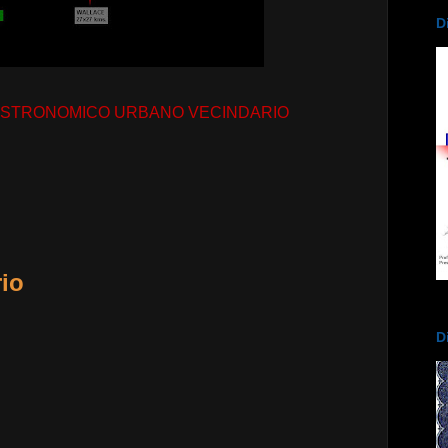
D
ASTRONOMICO URBANO VECINDARIO
io
D