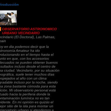
ntroducción
OBSERVATORIO ASTRONOMICO
URBANO VECINDARIO
ecindario (El Doctoral), Las Palmas,
pain
oy en dia podemos decir que la
stronomía Amateur ha ido
volucionando en el tiempo hasta el
unto en que, con los accesorios
decuados se pueden obtener buenos
esultados incluso desde el centro de
na ciudad. Vecindario, por su situación
eográfica, suele tener muchos días
espejados al año con un clima
gradable incluso por la noche, siendo
na zona bastante cómoda para esta
fición. Mi observatorio personal está
ituado hacia la periferia donde la
ontaminación lumínica no es tan
vidente. En mi opinión es quizás el
ejor sitio de la isla para montar un
bservatorio urbano si atendemos a