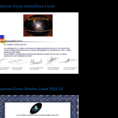
iploma Curso Astrofísica Liada
iploma Curso Dobles Liada 2011-12