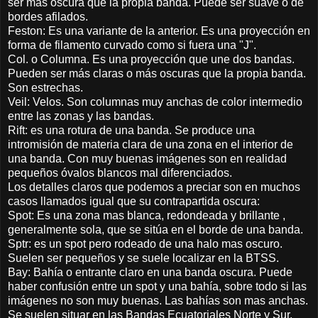
ser más oscura que la propia banda. Puede ser suave o de
bordes afilados.
Feston: Es una variante de la anterior. Es una proyección en
forma de filamento curvado como si fuera una "J".
Col. o Columna. Es una proyección que une dos bandas.
Pueden ser más claras o más oscuras que la propia banda.
Son estrechas.
Veil: Velos. Son columnas muy anchas de color intermedio
entre las zonas y las bandas.
Rift: es una rotura de una banda. Se produce una
intromisión de materia clara de una zona en el interior de
una banda. Con muy buenas imágenes son en realidad
pequeños óvalos blancos mal diferenciados.
Los detalles claros que podemos a preciar son en muchos
casos llamados igual que su contrapartida oscura:
Spot: Es una zona mas blanca, redondeada y brillante ,
generalmente sola, que se sitúa en el borde de una banda.
Sptr: es un spot pero rodeado de una halo mas oscuro.
Suelen ser pequeños y se suele localizar en la BTSS.
Bay: Bahía o entrante claro en una banda oscura. Puede
haber confusión entre un spot y una bahía, sobre todo si las
imágenes no son muy buenas. Las bahías son mas anchas.
Se suelen situar en las Bandas Ecuatoriales Norte y Sur.