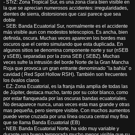
- STrZ: Zona Tropical Sur, es una zona clara bien visible en
la que se aprecian numerosos accidentes: irregularidades,
dientes de sierra, distorsiones que casi parece que sea
doble
- SEB: Banda Ecuatorial Sur, normalmente es el accidente
más visible aun con modestos telescopios. Es ancha, bien
definida, oscura. Muchas veces aparecen los bordes mas
oscuros que el centro simulando que esta duplicada. En
algunos sitios se denomina componente norte y sur (nSEB
y sSEB), separadas por la zona SEB ( SEBZ). Muchas
veces sufre la intrusión del borde Norte de la Gran Mancha
Roja que provoca un gran entrante denominado "la bahía" o
cavidad ( Red Spot Hollow RSH). También son frecuentes
los óvalos claros
- EZ: Zona Ecuatorial, es la franja más amplia de todas las
de Júpiter, destaca mucho, tanto por su color blanco, como
por estar flanqueada por las oscuras bandas ecuatoriales.
No desaparece nunca, unas veces esta mas grande y otras
mas pequeña, pero siempre visible. Con muchos aumentos
puede verse cruzada por una línea oscura central muy fina
que se llama Banda Ecuatorial (EB)
- NEB: Banda Ecuatorial Norte, ha sido muy variable y
durante una buena temporada mucho menos visible que su