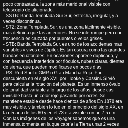
poco contrastada, la zona más meridional visible con
telescopio de aficionado.
- SSTB: Banda Templada Sur Sur, estrecha, irregular, y a
veces discontinua.
- STZ: Zona Templada Sur, es una zona fácilmente visible,
mas definida que las anteriores. No se interrumpe pero con
frecuencia es cruzada por puentes o velos grises.
- STB: Banda Templada Sur, es uno de los accidentes mas
variables y vivos de Júpiter. Es tan oscura como las grandes
bandas ecuatoriales. En ocasiones aparece duplicada, y
con frecuencia interferida por flóculos, nubes claras, dientes
de sierra, que pueden modificarse en pocos días.
- RS: Red Spot o GMR o Gran Mancha Roja: Fue
descubierta en el siglo XVII por Hooke y Cassini. Sirvió
para calcular la rotación del planeta. Es un inmenso óvalo
de tonalidad variable a lo largo de los años, desde casi
invisible hasta un color rojo pasando por ocres. Se
mantiene estable desde hace cientos de años En 1878 era
muy visible, y también lo fue en el principio del siglo XX, en
la década de los 60 y en el 73 era visible con un 7.5 cm.
Con las imágenes de los Voyager sabemos que es una
inmensa tormenta en la que cabría la Tierra unas 2 veces