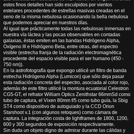
estos finos detalles han sido esculpidos por vientos
estelares procedentes de estrellas masivas creadas en el
seno de la misma nebulosa ocasionando la bella nebulosa
que podemos apreciar en nuestros días.
Al igual que prácticamente todas las nebulosas inmersas en
nuestra vía láctea y las pocas observables en contadas
galaxias, éstas emiten en las bandas Hidrógeno Alpha,
Oxígeno III e Hidrógeno Beta, entre otras, del espectro
visible (estrecha franja de la radiación electromagnética
procedente del espacio visible para el ser humano (450 -
750 nm)).
En la astrofotografía que expongo utilicé un filtro de banda
estrecha Hidrógeno Alpha (Lumicon) que sólo deja pasar
esta radiación concreta del espectro, asociada al color rojo,
además de este filtro utilicé la montura ecuatorial Celestron
CG5-GT, el refrator William Optics Zenithstar 66mmSd como
tubo de captura, el Vixen 80mm f/5 como tubo guía, la Sbig
ST4 como dispositivo de autoguiado y la CCD Orion
Starshoot v.1 (con algunos retoques) como cámara de
captura. La integración costa de lightframes de 1800, 1200,
600 y 300 segundos de exposición respectivamente.
Sin duda un objeto digno de admirar durante las cálidas y