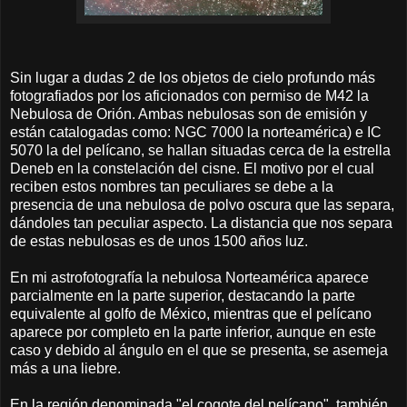
Sin lugar a dudas 2 de los objetos de cielo profundo más
fotografiados por los aficionados con permiso de M42 la
Nebulosa de Orión. Ambas nebulosas son de emisión y
están catalogadas como: NGC 7000 la norteamérica) e IC
5070 la del pelícano, se hallan situadas cerca de la estrella
Deneb en la constelación del cisne. El motivo por el cual
reciben estos nombres tan peculiares se debe a la
presencia de una nebulosa de polvo oscura que las separa,
dándoles tan peculiar aspecto. La distancia que nos separa
de estas nebulosas es de unos 1500 años luz.
En mi astrofotografía la nebulosa Norteamérica aparece
parcialmente en la parte superior, destacando la parte
equivalente al golfo de México, mientras que el pelícano
aparece por completo en la parte inferior, aunque en este
caso y debido al ángulo en el que se presenta, se asemeja
más a una liebre.
En la región denominada "el cogote del pelícano", también